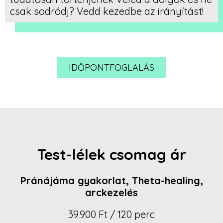
csak sodródj? Vedd kezedbe az irányítást!
IDŐPONTFOGLALÁS
Test-lélek csomag ár
Pránájáma gyakorlat, Theta-healing,
arckezelés
39.900 Ft / 120 perc