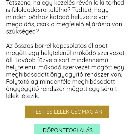
Tetszene, ha egy kezelés révén lelki terhed
is feloldódásra találna? Tudtad, hogy
minden bőrhöz kötődő helyzetre van
megoldás, csak a megfelelő eljárásra van
szükséged?
Az összes bőrrel kapcsolatos állapot
mögött egy helytelenül működő szervezet
áll. Tovább fűzve a sort mindennemű
helytelenül működő szervezet mögött egy
meghibásodott öngyógyító rendszer van.
Folytatólag mindenféle meghibásodott
öngyógyító rendszer mögött egy sérült
lélek létezik.
TEST ÉS LÉLEK CSOMAG ÁR
IDŐPONTFOGLALÁS