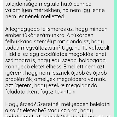
tulajdonsága megtalálható benned
valamilyen mértékben, ha nem így lenne
nem lennének melletted.
A legnagyobb felismerés az, hogy minden
ember tükör számunkra. A tükörben
felbukkanó személyt mit gondolsz, hogy
tudod megváltoztatni? Úgy, ha Te változol!
Hidd el ez egy csodálatos megoldás lehet
számodra is, hogy egy szebb, boldogabb,
könnyebb életet élhess. Emellett nem azt
ígérem, hogy nem lesznek újabb és újabb
problémák, amelyek megoldásra várnak.
Azt ígérem, hogy ezekre megoldandó
feladatokként fogsz tekinteni.
Hogy érzed? Szeretnél mélyebben belelátni
a saját életedbe? Vágysz arra, hogy
tudatosan történjenek Veled a dolgok és ne