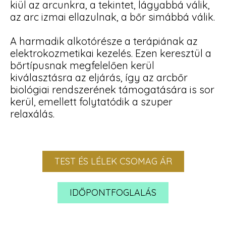
kiül az arcunkra, a tekintet, lágyabbá válik,
az arc izmai ellazulnak, a bőr simábbá válik.
A harmadik alkotórésze a terápiának az
elektrokozmetikai kezelés. Ezen keresztül a
bőrtípusnak megfelelően kerül
kiválasztásra az eljárás, így az arcbőr
biológiai rendszerének támogatására is sor
kerül, emellett folytatódik a szuper
relaxálás.
TEST ÉS LÉLEK CSOMAG ÁR
IDŐPONTFOGLALÁS