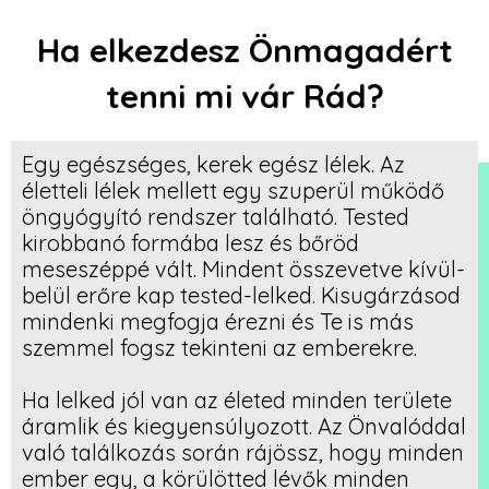
Ha elkezdesz Önmagadért
tenni mi vár Rád?
Egy egészséges, kerek egész lélek. Az
életteli lélek mellett egy szuperül működő
öngyógyító rendszer található. Tested
kirobbanó formába lesz és bőröd
meseszéppé vált. Mindent összevetve kívül-
belül erőre kap tested-lelked. Kisugárzásod
mindenki megfogja érezni és Te is más
szemmel fogsz tekinteni az emberekre.
Ha lelked jól van az életed minden területe
áramlik és kiegyensúlyozott. Az Önvalóddal
való találkozás során rájössz, hogy minden
ember egy, a körülötted lévők minden