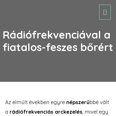
Rádiófrekvenciával a
fiatalos-feszes bőrért
Az elmúlt években egyre
népszerű
bbé vált
a
rádiófrekvenciás arckezelés
, mivel egy