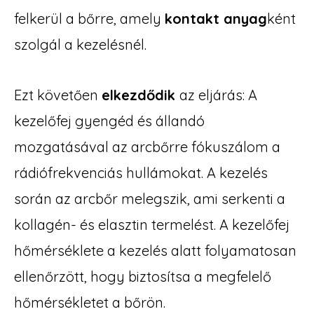
felkerül a bőrre, amely
kontakt anyag
ként
szolgál a kezelésnél.
Ezt követően
elkezdődik
az eljárás: A
kezelőfej gyengéd és állandó
mozgatásával az arcbőrre fókuszálom a
rádiófrekvenciás hullámokat. A kezelés
során az arcbőr melegszik, ami serkenti a
kollagén- és elasztin termelést. A kezelőfej
hőmérséklete a kezelés alatt folyamatosan
ellenőrzött, hogy biztosítsa a megfelelő
hőmérsékletet a bőrön.