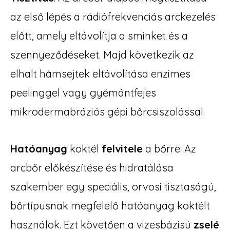
az első lépés a rádiófrekvenciás arckezelés
előtt, amely eltávolítja a sminket és a
szennyeződéseket. Majd következik az
elhalt hámsejtek eltávolítása enzimes
peelinggel vagy gyémántfejes
mikrodermabráziós gépi bőrcsiszolással.
Hatóanyag
koktél
felvitele
a bőrre: Az
arcbőr előkészítése és hidratálása
szakember egy speciális, orvosi tisztaságú,
bőrtípusnak megfelelő hatóanyag koktélt
használok. Ezt követően a vizesbázisú
zselé