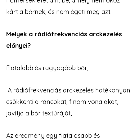
hőmérsékletet állít be, amely nem okoz
kárt a bőrnek, és nem égeti meg azt.
Melyek a rádiófrekvenciás arckezelés
előnyei?
Fiatalabb és ragyogóbb bőr,
A rádiófrekvenciás arckezelés hatékonyan
csökkenti a ráncokat, finom vonalakat,
javítja a bőr textúráját,
Az eredmény egy fiatalosabb és