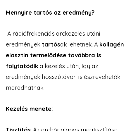
Mennyire tartós az eredmény?
A rádiófrekenciás arckezelés utáni
eredmények
tartós
ak lehetnek. A
kollagén
elasztin termelődése továbbra is
folytatódik
a kezelés után, így az
eredmények hosszútávon is észrevehetők
maradhatnak.
Kezelés menete:
Tisztítás
: Az arcbőr alapos megtisztítása