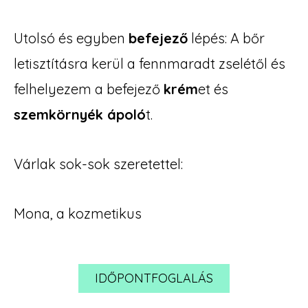
Utolsó és egyben
befejező
lépés: A bőr
letisztításra kerül a fennmaradt zselétől és
felhelyezem a befejező
krém
et és
szemkörnyék ápoló
t.
Várlak sok-sok szeretettel:
Mona, a kozmetikus
IDŐPONTFOGLALÁS