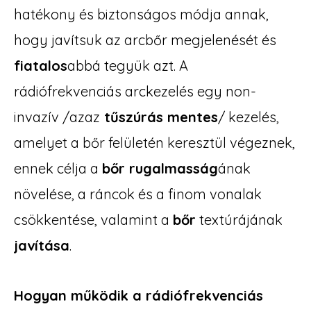
hatékony és biztonságos módja annak,
hogy javítsuk az arcbőr megjelenését és
fiatalos
abbá tegyük azt. A
rádiófrekvenciás arckezelés egy non-
invazív /azaz
tűszúrás mentes
/ kezelés,
amelyet a bőr felületén keresztül végeznek,
ennek célja a
bőr rugalmasság
ának
növelése, a ráncok és a finom vonalak
csökkentése, valamint a
bőr
textúrájának
javítása
.
Hogyan működik a rádiófrekvenciás