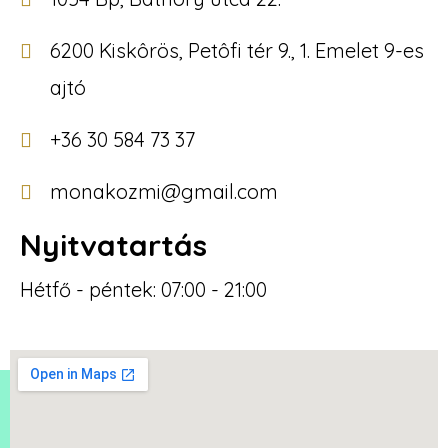
6200 Kiskôrös, Petôfi tér 9., 1. Emelet 9-es
ajtó
+36 30 584 73 37
monakozmi@gmail.com
Nyitvatartás
Hétfő - péntek: 07:00 - 21:00