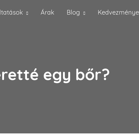
ltatások
Árak
Blog
Kedvezménye
 éretté egy bőr?