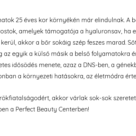
matok 25 éves kor környékén már elindulnak. A 
 rostok, amelyek támogatója a hyaluronsav, ha 
kerül, akkor a bőr sokáig szép feszes marad. Sőt
az egyik a külső másik a belső folyamatokra ér
letes idősödés menete, azaz a DNS-ben, a gének
onban a környezeti hatásokra, az életmódra ért
örökfiatalságodért, akkor várlak sok-sok szerete
en a Perfect Beauty Centerben!