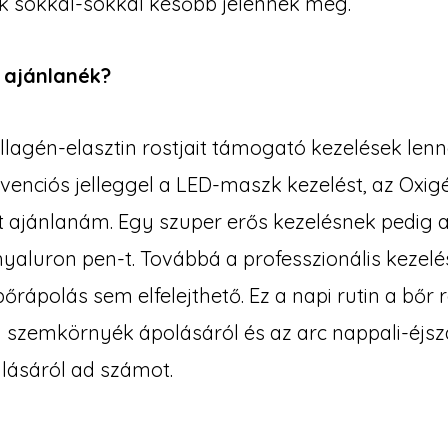
k sokkal-sokkal később jelennek meg.
 ajánlanék?
llagén-elasztin rostjait támogató kezelések len
venciós jelleggel a LED-maszk kezelést, az Oxigé
t ajánlanám. Egy szuper erős kezelésnek pedig a
 hyaluron pen-t. Továbbá a professzionális kezelé
őrápolás sem elfelejthető. Ez a napi rutin a bőr r
, a szemkörnyék ápolásáról és az arc nappali-éjsz
álásáról ad számot.