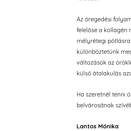
Az öregedési folya
felelőse a kollagén
mélyrétegi pótlásra 
különböztetünk meg 
változások az örök
külső átalakulás az
Ha szeretnél tenni 
belvárosának szívéb
Lantos Mónika