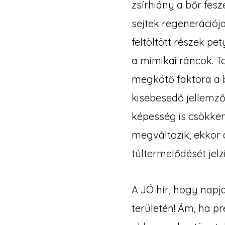
zsírhiány a bőr fes
sejtek regenerációj
feltöltött részek pe
a mimikai ráncok. T
megkötő faktora a b
kisebesedő jellemzők
képesség is csökken
megváltozik, ekkor 
túltermelődését jelzi
A JÓ hír, hogy napj
területén! Ám, ha p