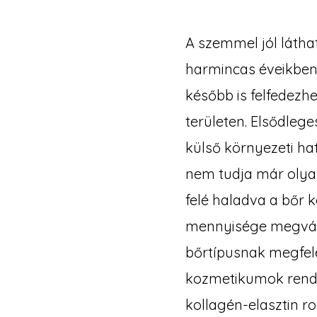
A szemmel jól látha
harmincas éveikben 
később is felfedezh
területen. Elsődleg
külső környezeti hat
nem tudja már olya
felé haladva a bőr 
mennyisége megválto
bőrtípusnak megfele
kozmetikumok rends
kollagén-elasztin r