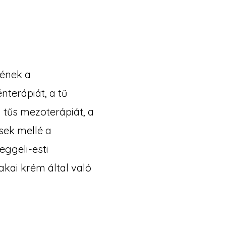
nének a
nterápiát, a tű
 tűs mezoterápiát, a
sek mellé a
eggeli-esti
akai krém által való