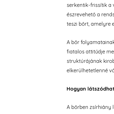
serkentik-frissítik 
észrevehető a rend
teszi bőrt, amelyre 
A bőr folyamatainak 
fiatalos attitűdje m
struktúrájának kiro
elkerülhetetlenné v
Hogyan látszódhat
A bőrben zsírhiány l