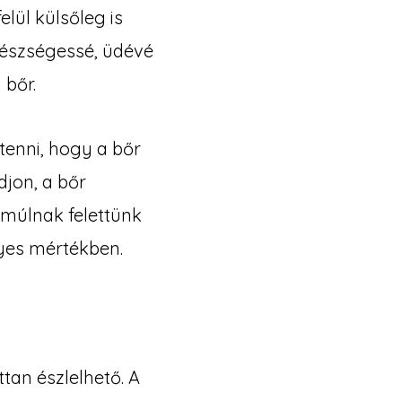
elül külsőleg is
gészségessé, üdévé
 bőr.
 tenni, hogy a bőr
djon, a bőr
-múlnak felettünk
lyes mértékben.
tan észlelhető. A