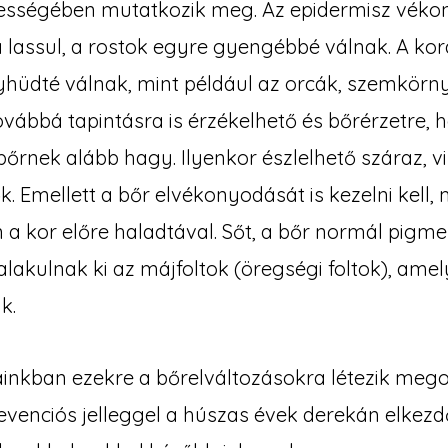
zességében mutatkozik meg. Az epidermisz vékon
a lassul, a rostok egyre gyengébbé válnak. A k
tyhüdté válnak, mint például az orcák, szemkörny
ovábbá tapintásra is érzékelhető és bőrérzetre,
őrnek alább hagy. Ilyenkor észlelhető száraz, vi
. Emellett a bőr elvékonyodását is kezelni kell,
 a kor előre haladtával. Sőt, a bőr normál pigmen
alakulnak ki az májfoltok (öregségi foltok), ame
k.
ainkban ezekre a bőrelváltozásokra létezik meg
revenciós jelleggel a húszas évek derekán elkezd