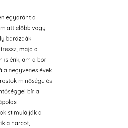
en egyaránt a
 miatt előbb vagy
oly barázdák
stressz, majd a
 is érik, ám a bőr
bá a negyvenes évek
n rostok minősége és
ntőséggel bír a
ápolási
k stimulálják a
ik a harcot,