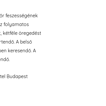
bőr feszességének
ez folyamatos
, kétféle öregedést
tendő. A belső
ben keresendő. A
endő.
ttel Budapest