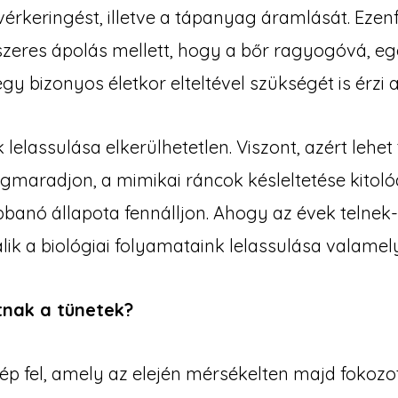
a vérkeringést, illetve a tápanyag áramlását. Ezenf
szeres ápolás mellett, hogy a bőr ragyogóvá, e
egy bizonyos életkor elteltével szükségét is érzi a
lelassulása elkerülhetetlen. Viszont, azért lehet
egmaradjon, a mimikai ráncok késleltetése kitoló
bbanó állapota fennálljon. Ahogy az évek telnek
álik a biológiai folyamataink lelassulása valame
nak a tünetek?
ép fel, amely az elején mérsékelten majd fokozot