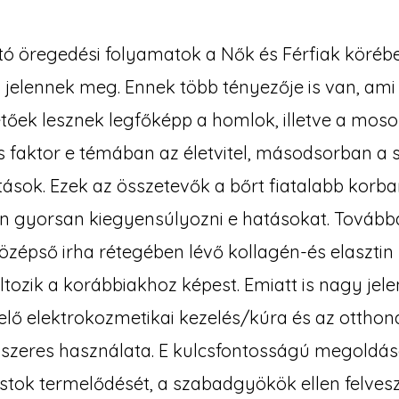
tó öregedési folyamatok a Nők és Férfiak köréb
jelennek meg. Ennek több tényezője is van, ami
etőek lesznek legfőképp a homlok, illetve a mos
es faktor e témában az életvitel, másodsorban a 
ások. Ezek az összetevők a bőrt fiatalabb korban
n gyorsan kiegyensúlyozni e hatásokat. Továb
középső irha rétegében lévő kollagén-és elaszti
zik a korábbiakhoz képest. Emiatt is nagy jele
lő elektrokozmetikai kezelés/kúra és az otthon
zeres használata. E kulcsfontosságú megoldáso
ostok termelődését, a szabadgyökök ellen felvesz