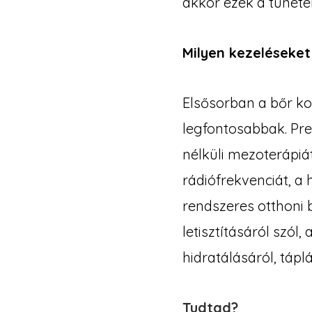
akkor ezek a tünete
Milyen kezeléseket
Elsősorban a bőr ko
legfontosabbak. Pre
nélküli mezoterápiá
rádiófrekvenciát, a
rendszeres otthoni b
letisztításáról szól
hidratálásáról, tápl
Tudtad?