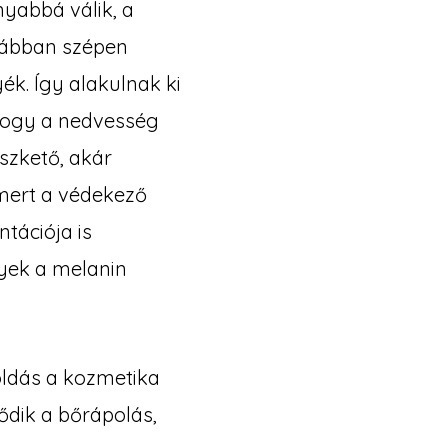
yabbá válik, a
orábban szépen
ék. Így alakulnak ki
 hogy a nedvesség
szkető, akár
 mert a védekező
tációja is
lyek a melanin
oldás a kozmetika
ődik a bőrápolás,