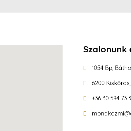
Szalonunk 
1054 Bp, Bátho
6200 Kiskôrös, 
+36 30 584 73 
monakozmi@g