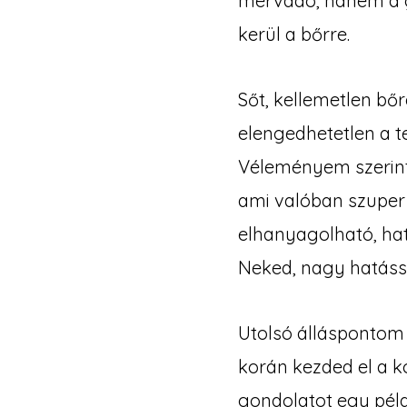
mérvadó, hanem a g
kerül a bőrre.
Sőt, kellemetlen bő
elengedhetetlen a t
Véleményem szerint
ami valóban szuper
elhanyagolható, hat
Neked, nagy hatássa
Utolsó álláspontom 
korán kezded el a 
gondolatot egy péld