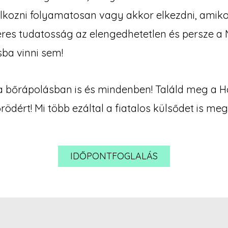
lkozni folyamatosan vagy akkor elkezdni, amik
eres tudatosság az elengedhetetlen és persze 
sba vinni sem!
 bőrápolásban is és mindenben! Találd meg a Ho
ödért! Mi több ezáltal a fiatalos külsődet is me
IDŐPONTFOGLALÁS