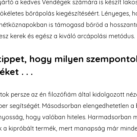
ártó a kedves Vendégek számára is készít lako
kéletes bőrápolás kiegészítéséért. Lényeges, h
a hétköznapokban is támogasd bőröd a hosszant
lesz kerek és egész a kiváló arcápolási metódus.
tippet, hogy milyen szemponto
ket . . .
tok persze az én filozófiám által kidolgozott né
er segítségét. Másodsorban elengedhetetlen a bi
onyosság, hogy valóban hiteles. Harmadsorban m
 a kipróbált termék, mert manapság már mind