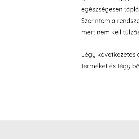
egészségesen táplá
Szerintem a rendsz
mert nem kell túlzá
Légy következetes a
terméket és tégy bőr