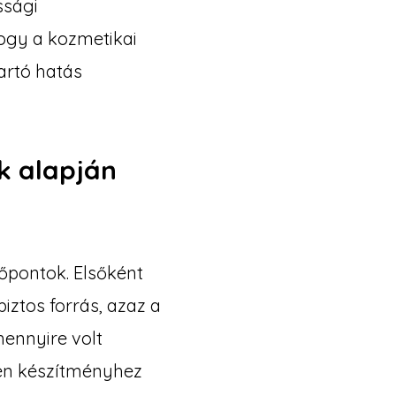
ssági
ogy a kozmetikai
artó hatás
k alapján
zőpontok. Elsőként
ztos forrás, azaz a
ennyire volt
en készítményhez