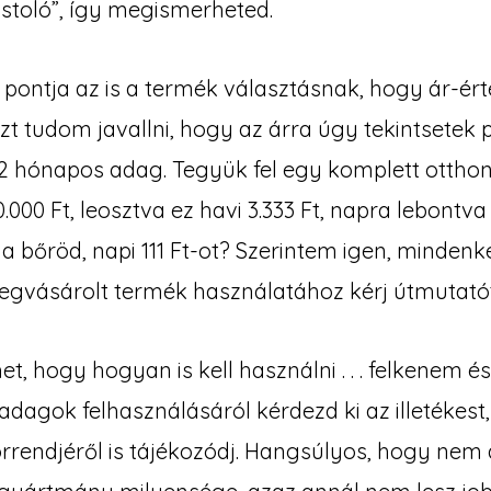
stoló”, így megismerheted.
pontja az is a termék választásnak, hogy ár-é
zt tudom javallni, hogy az árra úgy tekintsetek p
12 hónapos adag. Tegyük fel egy komplett otthon
0 Ft, leosztva ez havi 3.333 Ft, napra lebontva 1
 bőröd, napi 111 Ft-ot? Szerintem igen, mindenk
egvásárolt termék használatához kérj útmutatót
, hogy hogyan is kell használni . . . felkenem é
adagok felhasználásáról kérdezd ki az illetékest, 
rrendjéről is tájékozódj. Hangsúlyos, hogy nem