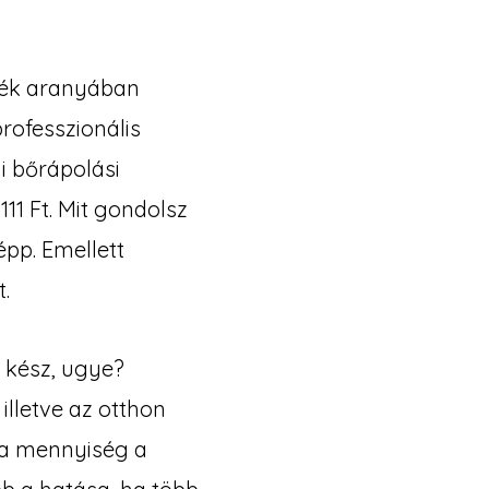
rték aranyában
rofesszionális
i bőrápolási
11 Ft. Mit gondolsz
épp. Emellett
.
s kész, ugye?
illetve az otthon
 a mennyiség a