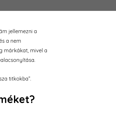
ám jellemezni a
 és a nem
eg márkákat, mivel a
ealacsonyítása.
sza titkokba”.
rméket?