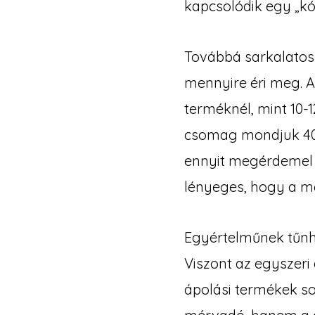
kapcsolódik egy „kó
Továbbá sarkalatos 
mennyire éri meg. A
terméknél, mint 10-
csomag mondjuk 40.00
ennyit megérdemel a
lényeges, hogy a m
Egyértelműnek tűnhet
Viszont az egyszeri 
ápolási termékek so