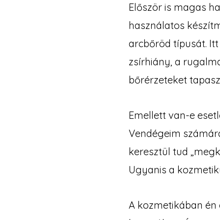
Először is magas h
használatos készít
arcbőröd típusát. I
zsírhiány, a rugal
bőrérzeteket tapasz
Emellett van-e eset
Vendégeim számára
keresztül tud „megk
Ugyanis a kozmetiku
A kozmetikában én a