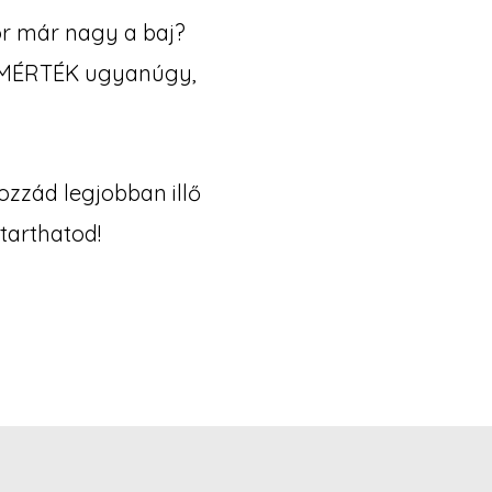
or már nagy a baj?
a MÉRTÉK ugyanúgy,
zzád legjobban illő
gtarthatod!