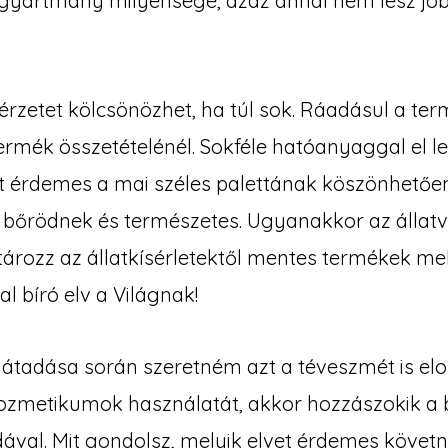
yártmány milyensége, azaz annál nem lesz job
rérzetet kölcsönözhet, ha túl sok. Ráadásul a te
ermék összetételénél. Sokféle hatóanyaggal el leh
 érdemes a mai széles palettának köszönhetően 
 bőrödnek és természetes. Ugyanakkor az álla
ározz az állatkísérletektől mentes termékek mell
l bíró elv a Világnak!
átadása során szeretném azt a téveszmét is elos
kozmetikumok használatát, akkor hozzászokik a
ával. Mit gondolsz, melyik elvet érdemes követn