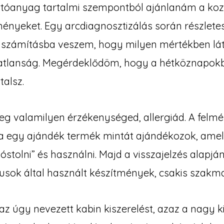
atóanyag tartalmi szempontból ajánlanám a ko
ményeket. Egy arcdiagnosztizálás során részlet
tt számításba veszem, hogy milyen mértékben lát
matlanság. Megérdeklődöm, hogy a hétköznapok
talsz.
leg valamilyen érzékenységed, allergiád. A felm
 egy ajándék termék mintát ajándékozok, amel
óstolni” és használni. Majd a visszajelzés alap
sok által használt készítmények, csakis szakma
z úgy nevezett kabin kiszerelést, azaz a nagy ki