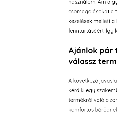
használom. Ám a gy
csomagolásokat a tö
kezelések mellett 
fenntartásáért. Így 
Ajánlok pár 
válassz termé
A következő javasla
kérd ki egy szakemb
termékről való biz
komfortos bőrödnek