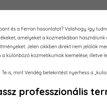
bant és a Ferrari hasonlatot? Valahogy így tudn
rmékeket, amelyeket a kozmetikában használunk
zítményeket. Jelen cikkben direkt nem jelölök m
 a különböző kozmetikumok kiemelése, illetve l
Te is, mint Vendég betekintést nyerhess a „kulis
assz professzionális te