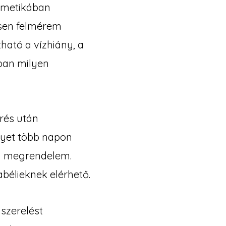
zmetikában
esen felmérem
ható a vízhiány, a
ban milyen
érés után
yet több napon
ján megrendelem.
bélieknek elérhető.
szerelést