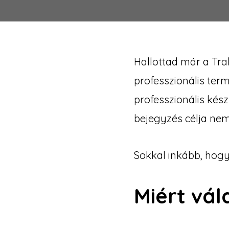
Hallottad már a Tra
professzionális te
professzionális kés
bejegyzés célja nem
Sokkal inkább, hogy 
Miért vál