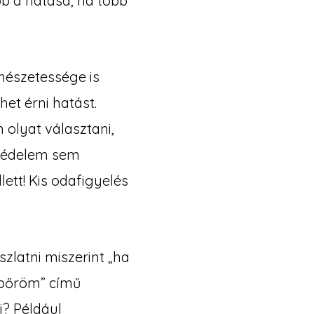
b a hatása, ha több
rmészetessége is
et érni hatást.
olyat választani,
tvédelem sem
ett! Kis odafigyelés
zlatni miszerint „ha
 bőröm” című
i? Például