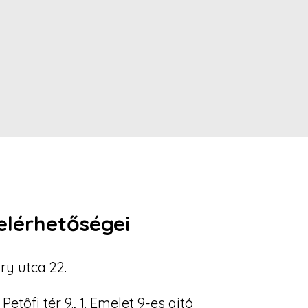
elérhetőségei
ry utca 22.
Petôfi tér 9., 1. Emelet 9-es ajtó