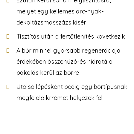
Ezután kerül sor a mélytisztításra,
melyet egy kellemes arc-nyak-
dekoltázsmasszázs kísér
Tisztítás után a fertőtlenítés következik
A bőr minnél gyorsabb regenerációja
érdekében összehúzó-és hidratáló
pakolás kerül az bőrre
Utolsó lépésként pedig egy bőrtípusnak
megfelelő krrémet helyezek fel