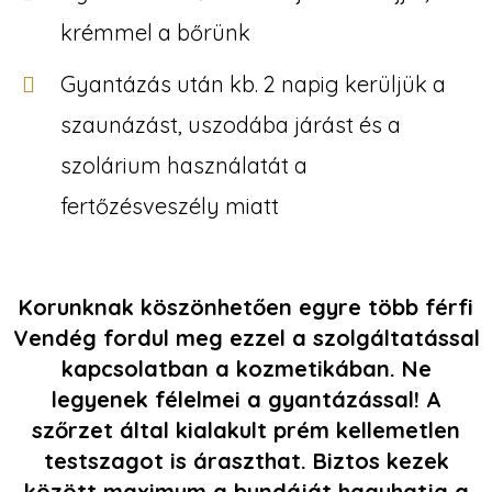
krémmel a bőrünk
Gyantázás után kb. 2 napig kerüljük a
szaunázást, uszodába járást és a
szolárium használatát a
fertőzésveszély miatt
Korunknak köszönhetően egyre több férfi
Vendég fordul meg ezzel a szolgáltatással
kapcsolatban a kozmetikában. Ne
legyenek félelmei a gyantázással! A
szőrzet által kialakult prém kellemetlen
testszagot is áraszthat. Biztos kezek
között maximum a bundáját hagyhatja a