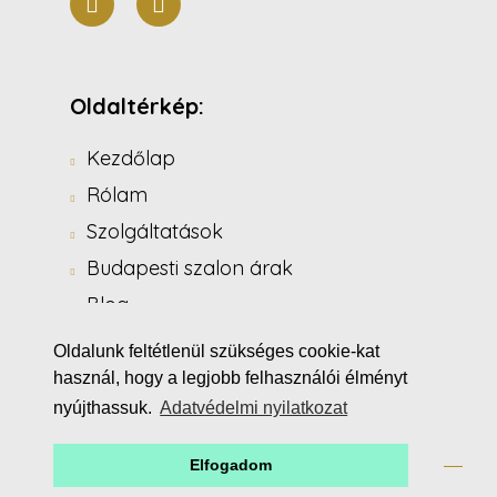
Oldaltérkép:
Kezdőlap
Rólam
Szolgáltatások
Budapesti szalon árak
Blog
Kapcsolat
Oldalunk feltétlenül szükséges cookie-kat
Kedvezmények
használ, hogy a legjobb felhasználói élményt
nyújthassuk.
Adatvédelmi nyilatkozat
Időponfoglalás
Elfogadom