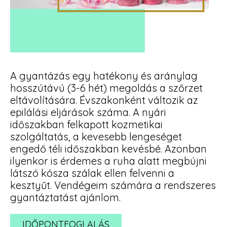
A gyantázás egy hatékony és aránylag
hosszútávú (3-6 hét) megoldás a szőrzet
eltávolítására. Évszakonként változik az
epilálási eljárások száma. A nyári
időszakban felkapott kozmetikai
szolgáltatás, a kevesebb lengeséget
engedő téli időszakban kevésbé. Azonban
ilyenkor is érdemes a ruha alatt megbújni
látszó kósza szálak ellen felvenni a
kesztyűt. Vendégeim számára a rendszeres
gyantáztatást ajánlom.
IDŐPONTFOGLALÁS