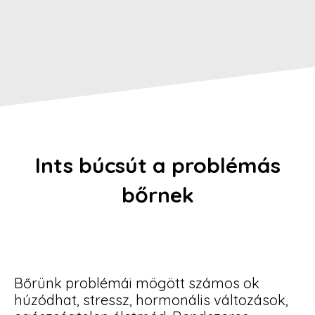
Ints búcsút a problémás
bőrnek
Bőrünk problémái mögött számos ok
húzódhat, stressz, hormonális változások,