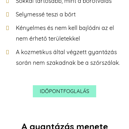
Sokkal tartósabb, mint a borotválás
Selymessé teszi a bőrt
Kényelmes és nem kell bajlódni az el
nem érhető területekkel
A kozmetikus által végzett gyantázás
során nem szakadnak be a szőrszálak.
IDŐPONTFOGLALÁS
A gyantázás menete